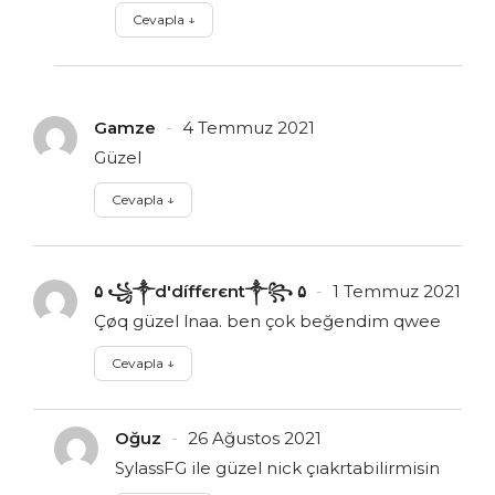
Cevapla
↓
Gamze
4 Temmuz 2021
Güzel
Cevapla
↓
۵ ꧁༒d'díffєrєnt༒꧂ ۵
1 Temmuz 2021
Çøq güzel lnaa. ben çok beğendim qwee
Cevapla
↓
Oğuz
26 Ağustos 2021
SylassFG ile güzel nick çıakrtabilirmisin