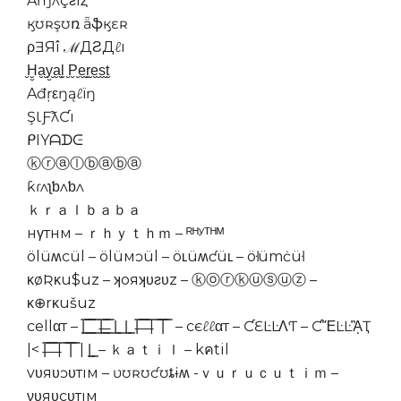
Aɱʌçƨıȥ
ӄʊʀşʊռ ǟֆӄɛʀ
ρƎЯî ℳДƧДℓı
̮Ḫ̮a̮̮y̮̮a̮̮l̮ ̮P̮̮e̮̮r̮̮e̮̮s̮̮t̮
Ađŗεŋąℓïŋ
ŞƖƑƛƇı
ᑭIYᗩᗪᕮ
ⓚⓡⓐⓛⓑⓐⓑⓐ
ƙɾʌʅƅʌƅʌ
ｋｒａｌｂａｂａ
нγтнм – ｒｈｙｔｈｍ – ᴿᴴʸᵀᴴᴹ
ölüʍcül – ölüмɔül – öʟüʍƈüʟ – öŀümċüŀ
κøƦκu$uz – ʞoяʞυƨυz – ⓚⓞⓡⓚⓤⓢⓤⓩ –
κ⊕rκušuz
cellαт – |͇̿ ͇̿ ͇̿ ͇̿ |̶͇̿ ̶͇̿ ͇̿ |͇ ͇ |͇ ͇ |̶̿ ̶̿ ̶̿ ̶̿| ̿ ̿|̿ ̿ – cєℓℓαт – ƇƐĿĿΛƬ – ƇἝĿĿᾋҬ
|< |̶̿ ̶̿ ̶̿ ̶̿| ̿ ̿|̿ ̿ | |͇ ͇ – ｋａｔｉｌ – kคtil
vυяυɔυтıм – ʋʊʀʊƈʊȶɨʍ -ｖｕｒｕｃｕｔｉｍ –
νυяυcυтıм