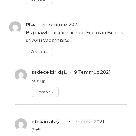
Plss
4 Temmuz 2021
Bs (brawl stars) için içinde Ece olan Bi nick
ariyom yaparmsnz
Cevapla
↓
sadece bir kişi..
9 Temmuz 2021
ɛƈɛ ცʂ
Cevapla
↓
efekan ataş
13 Temmuz 2021
Ɇɔ€