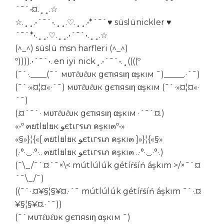
´¯`•¤.¸¸.☆
☆.¸¸.•´¯`•.¸¸.♡.¸¸.•*´¯`♥ süslünickler ♥
´¯`*•.¸¸.♡.¸¸.•´¯`•.¸¸.☆
(^_^) süslü msn harfleri (^_^)
º)))).•´¯`•. en iyi nick¸.•´¯`•.¸((((º
(¯`·.____(¯` мυтℓυℓυк gєтιяѕιη αşкıм ¯)_____.·´¯)
(¯`·»¤¦¤«·´¯) мυтℓυℓυк gєтιяѕιη αşкıм (¯`·»¤¦¤«·
´¯)
(.¤´¯`· мυтℓυℓυк gєтιяѕιη αşкıм ·´¯`¤.)
«•º ๓ยtlยlยк ﻮєtเгรเภ คşкı๓º•»
«§»}¦{«[ ๓ยtlยlยк ﻮєtเгรเภ คşкı๓ ]»}¦{«§»
(.·°·._.·°·.. ๓ยtlยlยк ﻮєtเгรเภ คşкı๓ ..·°·._.·°·.)
(¯\_/¯`¤´¯×\< mútlúlúk gétíŕśíń áşkım >/×¯`¤
´¯\_/¯)
((¯`·.¤¥§¦§¥¤.·´¯ mútlúlúk gétíŕśíń áşkım ¯`·.¤
¥§¦§¥¤.·´¯))
(¯`мυтℓυℓυк gєтιяѕιη αşкıм ¯)