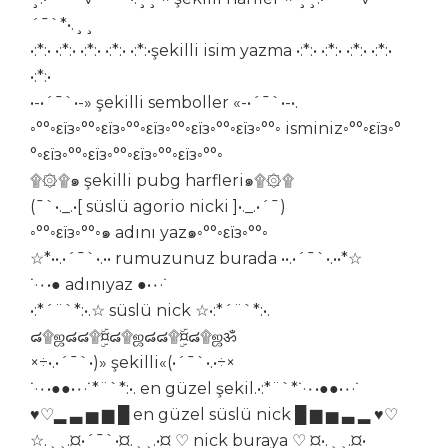
´¯`*•.¸¸
•:*:• •:*:• •:*:• •:*:• •:*:•şekilli isim yazma •:*:• •:*:• •:*:• •:*:•
•:*:•
•-•´¯`•-» şekilli semboller «-•´¯`•-•.
◦°°◦εїз◦°°◦εїз◦°°◦εїз◦°°◦εїз◦°°◦εїз◦°°◦ isminiz◦°°◦εїз◦°
°◦εїз◦°°◦εїз◦°°◦εїз◦°°◦εїз◦°°◦
۩۞۩๑ şekilli pubg harfleri๑۩۞۩
(¯`•._.•[ süslü agorio nicki ]•._.•´¯)
◦°°◦εїз◦°°◦๑ adını yaz๑◦°°◦εїз◦°°◦
☆*••.•´¯`•.•• rumuzunuz burada ••.•´¯`•.••*☆
˙·٠•● adınıyaz ●•٠·˙
•:*´¨`*:•.☆ süslü nick ☆•:*´¨`*:•.
๘۩ஜ๘๘۩¤ۣۜ๘۩ஜ๘๘۩¤ۣۜ๘۩ஜॐ
×÷•.•´¯`•)» şekilli«(•´¯`•.•÷×
˙·٠•●●•٠·˙*¨`*:•. en güzel şekil.•:*¨`*˙·٠•●●•٠·˙
♥♡▂ ▃ ▅ ▆ █ en güzel süslü nick █ ▆ ▅ ▃ ▂ ♥♡
☆.¸¸.¤•´¯`•¤.¸¸.•¤ ♡ nick buraya ♡ ¤•.¸¸.¤•