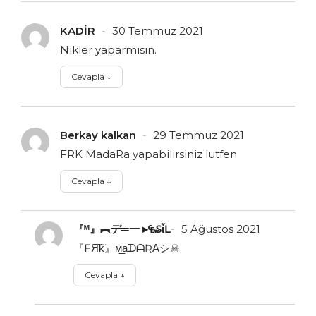
KADİR
30 Temmuz 2021
Nikler yaparmısın.
Cevapla
↓
Berkay kalkan
29 Temmuz 2021
FRK MadaRa yapabilirsiniz lutfen
Cevapla
↓
『ᴹ』︻デ═一 ▸₠₷ἶĿ
5 Ağustos 2021
『₣Я̑̈k̑̈』м̲̅a̲̅ᗪᗩƦA̶シ☠
Cevapla
↓