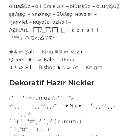
ölüʍ$üz – öｌüｍｓüｚ – öłüмṩüẓ – öĿüṂṨüẔ
şą√ąşçı – รคשคşçı – Șλνλşçı нɒγɒlɘт –
ђคץคlєt – нαуαℓєт αzƦαιl –
ΛẔ尺ΛɪŁ – |̶̿ ̶̿ ̶̿ ̶̿|̿ ̿/ ͇ ͇ |̿ ̿ ̿\ |̶̿ ̶̿ ̶̿ ̶̿|| |͇ ͇ – ａｚｒａｉｌ
『ᴹᵛᴸ』•Ҟモれ乙Ö࿐
♚♔ ➱ Şah – King ♛♕ ➱ Vezir –
Queen ♜♖ ➱ Kale – Rook
♝♗ ➱ Fil – Bishop ♞♘ ➱ At – Knight
Dekoratif Hazır Nickler
•:*´¨`*:•.☆ rumuz ☆•:*´¨`*:•.
☆.¸¸.•´¯`•.¸¸.♡.¸¸.•*´¯`♥ N’x ♥´¯`*•.¸¸.♡.¸¸.•
´¯`•.¸¸.☆
(`’•.(`’•.¸*¤*¸.•’´)¸.•’´) rumuzu (`’•.
(`’•.¸*¤*¸.•’´)¸.•’´)