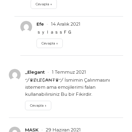
Cevapla
↓
Efe
14 Aralık 2021
ｓｙｌａｓｓＦＧ
Cevapla
↓
_Elegant
1 Temmuz 2021
ヅ♛ɆⱠɆ₲₳₦₮♛ヅ İsmimin Çalınmasını
istemem ama emojilerimi falan
kullanabilirsiniz Bu bir Fikirdir.
Cevapla
↓
MASK
29 Haziran 2021