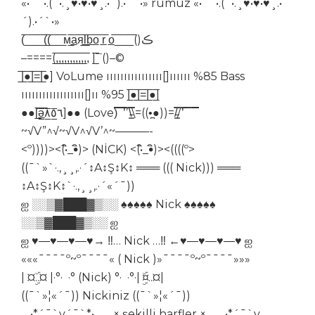
«•´`•.(`•.¸♥•♥•♥¸.•´).•´`•» rumuz «•´`•.(`•.¸♥•♥•♥¸.•
´).•´`•»
(̅_̅_̅_̅(̲̲̲̲̲̅̅̅̅̅̅(̅_̅_̲̅м̲̅a̲̅я̲̅l̲̲̅̅b̲̅o̲̅ r̲̅ o̲̅̅_̅_̅_̅()ڪ
–====(,̲̅,̲̅,̲̅,̲̅,̲̅,̲̅,̲̅,̲̅,̲̅,̲̅,̲̅,̅̅ |¯̲̲̅̅()–©
|̲̅̅●̲̅̅|̲̅̅=̲̅̅|̲̅̅●̲̅̅] VoLume ıııııııııııııııı[]ıııııı %85 Bass
ıııııııııııııııııı[]ıı %95 |̲̅̅●̲̅̅|̲̅̅=̲̅̅|̲̅̅●̲̅̅]
●●[̲̅ə̲̅٨̲̅٥̲̅٦̲̅]●● (Love)̿̿̿̿̿̿̿̿ ̿̿̿̿ ̿̿̿̿’̿’\̵͇̿̿\=((•̪●))=/̵͇̿̿/’̿̿ ̿ ̿ ̿ ̿̿̿̿̿
~√V”^√~√V^√V’^~———-
<º))))><(•ิ_•ิ)> (NİCK) <(•ิ_•ิ)><((((º>
((¯`»`·.,¸¸,.·´↕A↕Ş↕K↕ ═══ ((( Nick))) ═══
↕A↕Ş↕K↕`·.,¸¸,.·´«´¯))
ஐ ░░▒▓███▓▒░░ ♠♠♠♠♠ Nick ♠♠♠♠♠
░░▒▓███▓▒░░ ஐ
ஐ ♥―♥―♥―♥→ ‼… Nick …‼ ←♥―♥―♥―♥ ஐ
«««¯¯¯¯º~º¯¯¯¯« ( Nick )»¯¯¯¯º~º¯¯¯¯»»»
| ¤ۣۜ..¤ |·°· ·° (Nick) °· ·°·| ¤ۣۜ..¤|
((¯`»¦«´¯)) Nickiniz ((¯`»¦«´¯))
¸.•*´¯`v´¯`*•.¸¸ × şekilli harfler × ¸¸.•*´¯`v