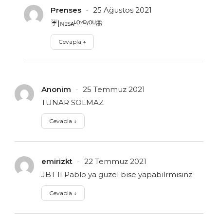
Prenses
25 Ağustos 2021
☔|ɴɪsᴀᴸᴼᵛᴱᵞᴼᵁ🦋
Cevapla
↓
Anonim
25 Temmuz 2021
TUNAR SOLMAZ
Cevapla
↓
emirizkt
22 Temmuz 2021
JBT II Pablo ya güzel bise yapabilrmisinz
Cevapla
↓