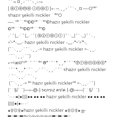
´`•» ¤¸.•´¯`•.¸•.–»
[ ⓐⓛⓔⓜⓔ ⓘⓝⓐⓣ ]«- –•.¸¸.•´¯`•.¸¤ —-Oº°‘¨
รhazır şekilli nickler ¨‘°ºO
—-. º°¨¨°º©©º°¨¨°º©hazır şekilli nickler
©º°¨¨°º©©º°¨¨°º©
.·´¯(_.·´¯(_.·´¯( ⓐⓩⓡⓐⓘⓛ )¯`·._)¯`·._)¯`·. ,
^’~*-.,_,.- hazır şekilli nickler -.,_,.-*~’^’*-,
(¯`·.¸¸.·´¯`·.¸¸.-> hazır şekilli nickler <-.¸¸.·
´¯`·.¸¸.·´¯)
»¬=æ¤º²°`¯ ¯`°º ®*´¯`*.¸¸.
*
´¯`*ⓟⓡⓔⓝⓢⓔⓢ*
´¯`*.¸¸.*´¯` ¸.·`¯`·.¸¸.·`¯`·รhazır şekilli nickler
·`¯`·.¸¸.·`¯`·.¸
(¯`·.¸¸.-> °º hazır şekilli nicklerº° <-.¸¸.·´¯)
(`¨§/¨´)—»–@-} รєภรเz ครlค {-@–«—(`¨§/¨´)
˙·٠٠•●|●||||●● ●● ●● hazır şekilli nickler ●● ●● ●●
|||||●|●•٠٠·˙
๑۩۞۩๑hazır şekilli nickler ๑۩۞۩๑ ஐ•