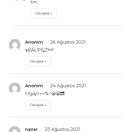
tm
Cevapla
↓
Anonim
26 Ağustos 2021
๖ۣۜƘẤⱢƤṦʝŽ༻
Cevapla
↓
Anonim
24 Ağustos 2021
Ffgd/×==%÷😬😬🔜
Cevapla
↓
nazar
23 Ağustos 2021