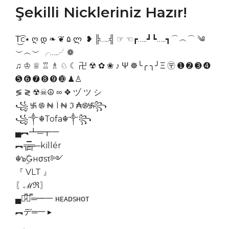
Şekilli Nickleriniz Hazır!
T͜͡c٭ ღ დ ❧ ❦ ۵ ლ ❥ ╠…..╣ ☞ ☜┏…..┛┗…..┓⌒︵⌒ ༄
︶︵︶ ╭…..╯❁
♫ ♔ ♕ ♖ ♗ ♘ ☾ 卍 ☢ ✿ ❀ ♪ Ψ ☸╰╭ ╮╯Ξ 〶 ➊ ➋ ➌ ➍
➎ ➏ ➐ ➑ ➒ ➓ ♟♙
≶ ≷ ☢☠☮ ∞ ❖ ヅ ツ シ
꧁ ࿗ ࿌ ₦ Ї ₦ ℑ ₳࿌࿗꧂
꧁༒☬Tofa☬༒꧂
▄︻┻═┳一
︻╦̵̵͇̿̿̿̿╤─kïllér
☬๖ۣۜǤнσsτ༻
『 VLT 』
〖ℳℜ〗
▄︻̷̿┻̿═━一 ʜᴇᴀᴅsʜᴏᴛ
︻デ═一 ▸