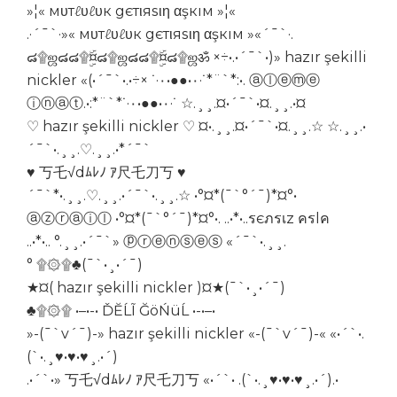
»¦« мυтℓυℓυк gєтιяѕιη αşкıм »¦«
.·´¯`·»« мυтℓυℓυк gєтιяѕιη αşкıм »«´¯`·.
๘۩ஜ๘๘۩¤ۣۜ๘۩ஜ๘๘۩¤ۣۜ๘۩ஜॐ ×÷•.•´¯`•)» hazır şekilli
nickler «(•´¯`•.•÷× ˙·٠•●●•٠·˙*¨`*:•. ⓐⓛⓔⓜⓔ
ⓘⓝⓐⓣ.•:*¨`*˙·٠•●●•٠·˙ ☆.¸¸.¤•´¯`•¤.¸¸.•¤
♡ hazır şekilli nickler ♡ ¤•.¸¸.¤•´¯`•¤.¸¸.☆ ☆.¸¸.•
´¯`•.¸¸.♡.¸¸.•*´¯`
♥ 丂乇√dﾑﾚﾉ ｱ尺乇刀丂 ♥
´¯`*•.¸¸.♡.¸¸.•´¯`•.¸¸.☆ •°¤*(¯`°´¯)*¤°•
ⓐⓩⓡⓐⓘⓛ •°¤*(¯`°´¯)*¤°•. ..•*•..รєภรเz ครlค
..•*•.. °.¸¸.•´¯`» ⓟⓡⓔⓝⓢⓔⓢ «´¯`•.¸¸.
° ۩۞۩♣(¯`•¸•´¯)
★¤( hazır şekilli nickler )¤★(¯`•¸•´¯)
♣۩۞۩ •–•-• ĎĔĹĨ ĞöŃüĹ •-•–•
»-(¯`v´¯)-» hazır şekilli nickler «-(¯`v´¯)-« «•´`•.
(`•.¸♥•♥•♥¸.•´)
.•´`•» 丂乇√dﾑﾚﾉ ｱ尺乇刀丂 «•´`• .(`•.¸♥•♥•♥¸.•´).•