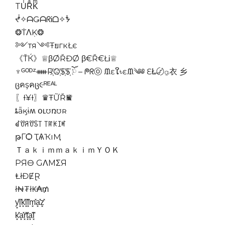
TUͥRͣKͫ
ᖫ✧ᗩǤᗩᖇᎥᗝ✧ᖭ
❂ṪΛḲ❂
༻тя༺ŦยгкŁє
《ŤЌ》♕βØŘĐØ β€Ř€ŁᎥ♕
♆ᴳᴼᴰᶻᚔR҉O҉S҉S҉ ོ – ᖘᖇⓞ ᙢɛໃ৳ɛᙢ༄༅ ƐŁ̶〄⍶衣 乡
ცคşคც૯ᴿᴱᴬᴸ
〖Ɨ¥Ɨ〗♛ŦỮŘҜ♛
ȶǟӄɨʍ օʟʊռʊʀ
ꀸꀎꋪꀎꌗ꓄ ꓄ꍏꀘꀤꎭ
թГѺ ҬѦҠıӍ
ＴａｋｉｍｍａｋｉｍＹＯＫ
PЯӨ GΛMΣЯ
ⱠłĐɆⱤ
ł₦₮ł₭₳₥
y͓̽i͓̽k͓̽i͓̽l͓̽m͓̽a͓̽z͓̽
k͓̽a͓̽r͓̽t͓̽a͓̽l͓̽