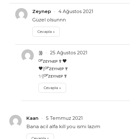
Zeynep
4 Ağustos 2021
Güzel olsunnn
Cevapla
↓
:))
25 Ağustos 2021
ᴼᴾᴢᴇʏɴᴇᴘ🍷🖤
🖤|ᴼᴾᴢᴇʏɴᴇᴘ🍷
✨|ᴼᴾᴢᴇʏɴᴇᴘ🍷
Cevapla
↓
Kaan
5 Temmuz 2021
Bana acil alfa kill you ismi lazım
Cevapla
↓