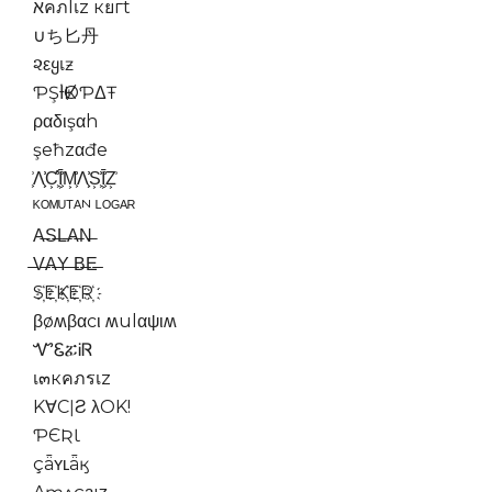
אคภlเz кยгt
∪ち匕丹
૨εყเƶ
ƤŞƗ̇ҜØƤΔŦ
ραδιşαh
şeħzαđe
͕͗Λ͕͕͗͗Ƈ͕͕͗͗Ī͕͕͗͗M͕͕͗͗Λ͕͕͗͗S͕͕͗͗Ī͕͕͗͗Z͕͗
ᴷᴼᴹᵁᵀᴬᴺ ᴸᴼᴳᴬᴿ
A̶S̶L̶A̶N̶
̶̶V̶̶A̶̶Y̶̶ ̶̶B̶̶E̶̶
S҉E҉K҉E҉R҉
βøʍβαcι ʍulαψιʍ
ᏉᏋፚᎥᏒ
เ๓кคภรเz
K∀CǀƧ λOK!
ƤЄƦƖ
çǟʏʟǟӄ