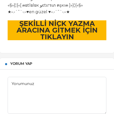
«§»}¦{«[ ๓ยtlยlยк ﻮєtเгรเภ คşкı๓ ]»}¦{«§»
★••.•´¯`•.••♥en güzel ♥••.•´¯`•.••★
ŞEKİLLİ NİCK YAZMA
ARACINA GİTMEK İÇİN
TIKLAYIN
YORUM YAP
Yorumunuz