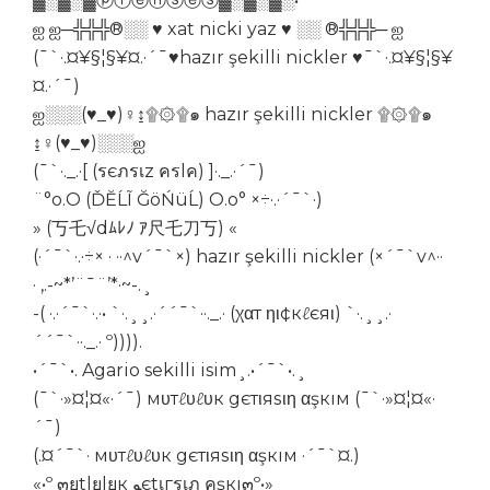
▓░▓░▓ⓟⓡⓔⓝⓢⓔⓢ▓░▓░▓░•
ஐ ஐ─╬╬╬®░░ ♥ xat nicki yaz ♥ ░░ ®╬╬╬─ ஐ
(¯`·.¤¥§¦§¥¤.·´¯♥hazır şekilli nickler ♥¯`·.¤¥§¦§¥
¤.·´¯)
ஐ░░░(♥_♥)♀↨۩۞۩๑ hazır şekilli nickler ۩۞۩๑
↨♀(♥_♥)░░░ஐ
(¯`·._.·[ (รєภรเz ครlค) ]·._.·´¯)
¨°o.O (ĎĔĹĨ ĞöŃüĹ) O.o° ×÷·.·´¯`·)
» (丂乇√dﾑﾚﾉ ｱ尺乇刀丂) «
(·´¯`·.·÷× · ··^v´¯`×) hazır şekilli nickler (×´¯`v^··
· ,.-~*’¨¯¨’*·~-.¸
-( ·.·´¯`·.·• `·.¸¸.·´´¯`··._.· (χαт ηι¢кℓєяι) `·.¸¸.·
´´¯`··._.· º)))).
•´¯`•. Agario sekilli isim¸.•´¯`•.¸
(¯`·»¤¦¤«·´¯) мυтℓυℓυк gєтιяѕιη αşкıм (¯`·»¤¦¤«·
´¯)
(.¤´¯`· мυтℓυℓυк gєтιяѕιη αşкıм ·´¯`¤.)
«•º ๓ยtlยlยк ﻮєtเгรเภ คşкı๓º•»