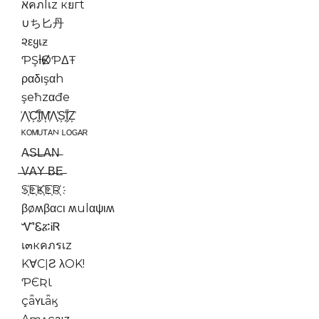
אคภlเz кยгt
∪ち匕丹
૨εყเƶ
ƤŞƗ̇ҜØƤΔŦ
ραδιşαh
şeħzαđe
͕͗Λ͕͕͗͗Ƈ͕͕͗͗Ī͕͕͗͗M͕͕͗͗Λ͕͕͗͗S͕͕͗͗Ī͕͕͗͗Z͕͗
ᴷᴼᴹᵁᵀᴬᴺ ᴸᴼᴳᴬᴿ
A̶S̶L̶A̶N̶
̶̶V̶̶A̶̶Y̶̶ ̶̶B̶̶E̶̶
S҉E҉K҉E҉R҉
βøʍβαcι ʍulαψιʍ
ᏉᏋፚᎥᏒ
เ๓кคภรเz
K∀CǀƧ λOK!
ƤЄƦƖ
çǟʏʟǟӄ