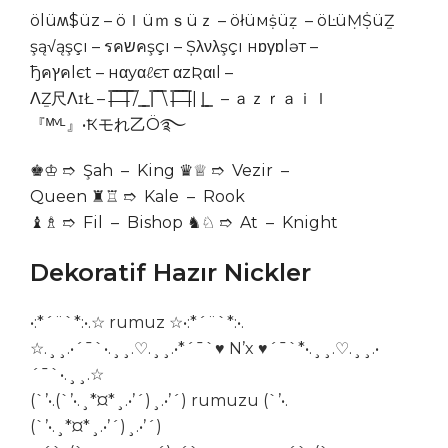
ölüʍ$üz – öｌüｍｓüｚ – öłüмṩüẓ – öĿüṂṨüẔ
şą√ąşçı – รคשคşçı – Șλνλşçı нɒγɒlɘт –
ђคץคlєt – нαуαℓєт αzƦαιl –
ΛẔ尺ΛɪŁ – |̶̿ ̶̿ ̶̿ ̶̿|̿ ̿/ ͇ ͇ |̿ ̿ ̿\ |̶̿ ̶̿ ̶̿ ̶̿|| |͇ ͇ – ａｚｒａｉｌ
『ᴹᵛᴸ』•Ҟモれ乙Ö࿐
♚♔ ➱ Şah – King ♛♕ ➱ Vezir –
Queen ♜♖ ➱ Kale – Rook
♝♗ ➱ Fil – Bishop ♞♘ ➱ At – Knight
Dekoratif Hazır Nickler
•:*´¨`*:•.☆ rumuz ☆•:*´¨`*:•.
☆.¸¸.•´¯`•.¸¸.♡.¸¸.•*´¯`♥ N’x ♥´¯`*•.¸¸.♡.¸¸.•
´¯`•.¸¸.☆
(`’•.(`’•.¸*¤*¸.•’´)¸.•’´) rumuzu (`’•.
(`’•.¸*¤*¸.•’´)¸.•’´)