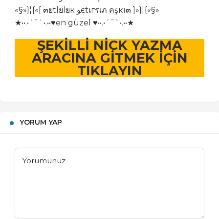
«§»}¦{«[ ๓ยtlยlยк ﻮєtเгรเภ คşкı๓ ]»}¦{«§»
★••.•´¯`•.••♥en güzel ♥••.•´¯`•.••★
ŞEKİLLİ NİCK YAZMA
ARACINA GİTMEK İÇİN
TIKLAYIN
YORUM YAP
Yorumunuz