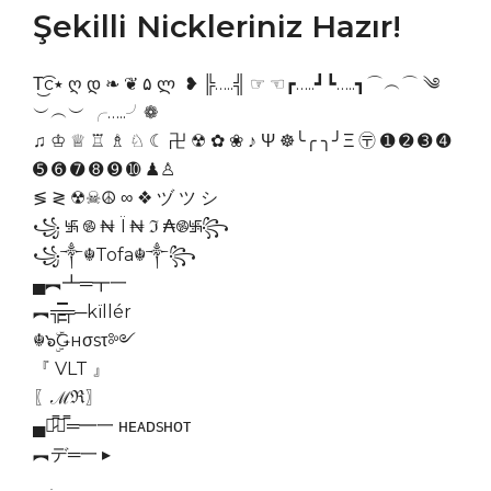
Şekilli Nickleriniz Hazır!
T͜͡c٭ ღ დ ❧ ❦ ۵ ლ ❥ ╠…..╣ ☞ ☜┏…..┛┗…..┓⌒︵⌒ ༄
︶︵︶ ╭…..╯❁
♫ ♔ ♕ ♖ ♗ ♘ ☾ 卍 ☢ ✿ ❀ ♪ Ψ ☸╰╭ ╮╯Ξ 〶 ➊ ➋ ➌ ➍
➎ ➏ ➐ ➑ ➒ ➓ ♟♙
≶ ≷ ☢☠☮ ∞ ❖ ヅ ツ シ
꧁ ࿗ ࿌ ₦ Ї ₦ ℑ ₳࿌࿗꧂
꧁༒☬Tofa☬༒꧂
▄︻┻═┳一
︻╦̵̵͇̿̿̿̿╤─kïllér
☬๖ۣۜǤнσsτ༻
『 VLT 』
〖ℳℜ〗
▄︻̷̿┻̿═━一 ʜᴇᴀᴅsʜᴏᴛ
︻デ═一 ▸