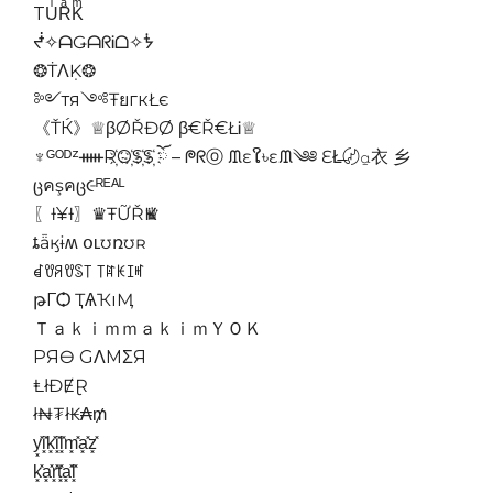
TUͥRͣKͫ
ᖫ✧ᗩǤᗩᖇᎥᗝ✧ᖭ
❂ṪΛḲ❂
༻тя༺ŦยгкŁє
《ŤЌ》♕βØŘĐØ β€Ř€ŁᎥ♕
♆ᴳᴼᴰᶻᚔR҉O҉S҉S҉ ོ – ᖘᖇⓞ ᙢɛໃ৳ɛᙢ༄༅ ƐŁ̶〄⍶衣 乡
ცคşคც૯ᴿᴱᴬᴸ
〖Ɨ¥Ɨ〗♛ŦỮŘҜ♛
ȶǟӄɨʍ օʟʊռʊʀ
ꀸꀎꋪꀎꌗ꓄ ꓄ꍏꀘꀤꎭ
թГѺ ҬѦҠıӍ
ＴａｋｉｍｍａｋｉｍＹＯＫ
PЯӨ GΛMΣЯ
ⱠłĐɆⱤ
ł₦₮ł₭₳₥
y͓̽i͓̽k͓̽i͓̽l͓̽m͓̽a͓̽z͓̽
k͓̽a͓̽r͓̽t͓̽a͓̽l͓̽