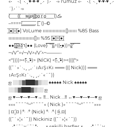
«•´`•.(`•.¸♥•♥•♥¸.•´).•´`•» rumuz «•´`•.(`•.¸♥•♥•♥¸.•
´).•´`•»
(̅_̅_̅_̅(̲̲̲̲̲̅̅̅̅̅̅(̅_̅_̲̅м̲̅a̲̅я̲̅l̲̲̅̅b̲̅o̲̅ r̲̅ o̲̅̅_̅_̅_̅()ڪ
–====(,̲̅,̲̅,̲̅,̲̅,̲̅,̲̅,̲̅,̲̅,̲̅,̲̅,̲̅,̅̅ |¯̲̲̅̅()–©
|̲̅̅●̲̅̅|̲̅̅=̲̅̅|̲̅̅●̲̅̅] VoLume ıııııııııııııııı[]ıııııı %85 Bass
ıııııııııııııııııı[]ıı %95 |̲̅̅●̲̅̅|̲̅̅=̲̅̅|̲̅̅●̲̅̅]
●●[̲̅ə̲̅٨̲̅٥̲̅٦̲̅]●● (Love)̿̿̿̿̿̿̿̿ ̿̿̿̿ ̿̿̿̿’̿’\̵͇̿̿\=((•̪●))=/̵͇̿̿/’̿̿ ̿ ̿ ̿ ̿̿̿̿̿
~√V”^√~√V^√V’^~———-
<º))))><(•ิ_•ิ)> (NİCK) <(•ิ_•ิ)><((((º>
((¯`»`·.,¸¸,.·´↕A↕Ş↕K↕ ═══ ((( Nick))) ═══
↕A↕Ş↕K↕`·.,¸¸,.·´«´¯))
ஐ ░░▒▓███▓▒░░ ♠♠♠♠♠ Nick ♠♠♠♠♠
░░▒▓███▓▒░░ ஐ
ஐ ♥―♥―♥―♥→ ‼… Nick …‼ ←♥―♥―♥―♥ ஐ
«««¯¯¯¯º~º¯¯¯¯« ( Nick )»¯¯¯¯º~º¯¯¯¯»»»
| ¤ۣۜ..¤ |·°· ·° (Nick) °· ·°·| ¤ۣۜ..¤|
((¯`»¦«´¯)) Nickiniz ((¯`»¦«´¯))
¸.•*´¯`v´¯`*•.¸¸ × şekilli harfler × ¸¸.•*´¯`v