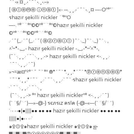
´`•» ¤¸.•´¯`•.¸•.–»
[ ⓐⓛⓔⓜⓔ ⓘⓝⓐⓣ ]«- –•.¸¸.•´¯`•.¸¤ —-Oº°‘¨
รhazır şekilli nickler ¨‘°ºO
—-. º°¨¨°º©©º°¨¨°º©hazır şekilli nickler
©º°¨¨°º©©º°¨¨°º©
.·´¯(_.·´¯(_.·´¯( ⓐⓩⓡⓐⓘⓛ )¯`·._)¯`·._)¯`·. ,
^’~*-.,_,.- hazır şekilli nickler -.,_,.-*~’^’*-,
(¯`·.¸¸.·´¯`·.¸¸.-> hazır şekilli nickler <-.¸¸.·
´¯`·.¸¸.·´¯)
»¬=æ¤º²°`¯ ¯`°º ®*´¯`*.¸¸.
*
´¯`*ⓟⓡⓔⓝⓢⓔⓢ*
´¯`*.¸¸.*´¯` ¸.·`¯`·.¸¸.·`¯`·รhazır şekilli nickler
·`¯`·.¸¸.·`¯`·.¸
(¯`·.¸¸.-> °º hazır şekilli nicklerº° <-.¸¸.·´¯)
(`¨§/¨´)—»–@-} รєภรเz ครlค {-@–«—(`¨§/¨´)
˙·٠٠•●|●||||●● ●● ●● hazır şekilli nickler ●● ●● ●●
|||||●|●•٠٠·˙
๑۩۞۩๑hazır şekilli nickler ๑۩۞۩๑ ஐ•