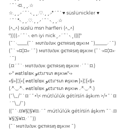
´¯`•¤.¸¸.☆
☆.¸¸.•´¯`•.¸¸.♡.¸¸.•*´¯`♥ süslünickler ♥
´¯`*•.¸¸.♡.¸¸.•´¯`•.¸¸.☆
(^_^) süslü msn harfleri (^_^)
º)))).•´¯`•. en iyi nick¸.•´¯`•.¸((((º
(¯`·.____(¯` мυтℓυℓυк gєтιяѕιη αşкıм ¯)_____.·´¯)
(¯`·»¤¦¤«·´¯) мυтℓυℓυк gєтιяѕιη αşкıм (¯`·»¤¦¤«·
´¯)
(.¤´¯`· мυтℓυℓυк gєтιяѕιη αşкıм ·´¯`¤.)
«•º ๓ยtlยlยк ﻮєtเгรเภ คşкı๓º•»
«§»}¦{«[ ๓ยtlยlยк ﻮєtเгรเภ คşкı๓ ]»}¦{«§»
(.·°·._.·°·.. ๓ยtlยlยк ﻮєtเгรเภ คşкı๓ ..·°·._.·°·.)
(¯\_/¯`¤´¯×\< mútlúlúk gétíŕśíń áşkım >/×¯`¤
´¯\_/¯)
((¯`·.¤¥§¦§¥¤.·´¯ mútlúlúk gétíŕśíń áşkım ¯`·.¤
¥§¦§¥¤.·´¯))
(¯`мυтℓυℓυк gєтιяѕιη αşкıм ¯)