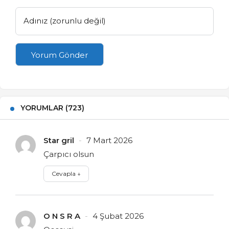
Adınız (zorunlu değil)
Yorum Gönder
YORUMLAR (723)
Star gril
7 Mart 2026
Çarpıcı olsun
Cevapla
↓
O N S R A
4 Şubat 2026