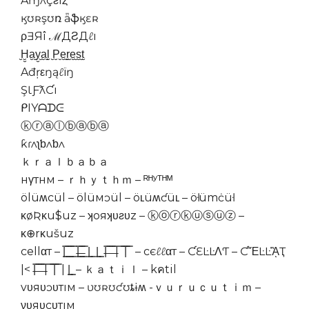
Aɱʌçƨıȥ
ӄʊʀşʊռ ǟֆӄɛʀ
ρƎЯî ℳДƧДℓı
̮Ḫ̮a̮̮y̮̮a̮̮l̮ ̮P̮̮e̮̮r̮̮e̮̮s̮̮t̮
Ađŗεŋąℓïŋ
ŞƖƑƛƇı
ᑭIYᗩᗪᕮ
ⓚⓡⓐⓛⓑⓐⓑⓐ
ƙɾʌʅƅʌƅʌ
ｋｒａｌｂａｂａ
нγтнм – ｒｈｙｔｈｍ – ᴿᴴʸᵀᴴᴹ
ölüʍcül – ölüмɔül – öʟüʍƈüʟ – öŀümċüŀ
κøƦκu$uz – ʞoяʞυƨυz – ⓚⓞⓡⓚⓤⓢⓤⓩ –
κ⊕rκušuz
cellαт – |͇̿ ͇̿ ͇̿ ͇̿ |̶͇̿ ̶͇̿ ͇̿ |͇ ͇ |͇ ͇ |̶̿ ̶̿ ̶̿ ̶̿| ̿ ̿|̿ ̿ – cєℓℓαт – ƇƐĿĿΛƬ – ƇἝĿĿᾋҬ
|< |̶̿ ̶̿ ̶̿ ̶̿| ̿ ̿|̿ ̿ | |͇ ͇ – ｋａｔｉｌ – kคtil
vυяυɔυтıм – ʋʊʀʊƈʊȶɨʍ -ｖｕｒｕｃｕｔｉｍ –
νυяυcυтıм