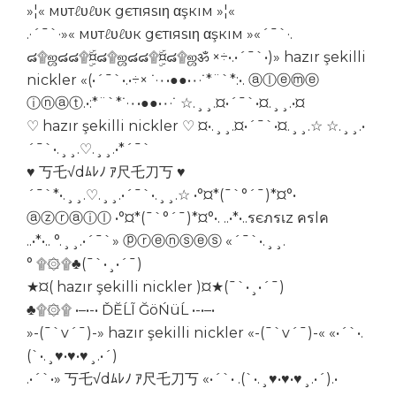
»¦« мυтℓυℓυк gєтιяѕιη αşкıм »¦«
.·´¯`·»« мυтℓυℓυк gєтιяѕιη αşкıм »«´¯`·.
๘۩ஜ๘๘۩¤ۣۜ๘۩ஜ๘๘۩¤ۣۜ๘۩ஜॐ ×÷•.•´¯`•)» hazır şekilli
nickler «(•´¯`•.•÷× ˙·٠•●●•٠·˙*¨`*:•. ⓐⓛⓔⓜⓔ
ⓘⓝⓐⓣ.•:*¨`*˙·٠•●●•٠·˙ ☆.¸¸.¤•´¯`•¤.¸¸.•¤
♡ hazır şekilli nickler ♡ ¤•.¸¸.¤•´¯`•¤.¸¸.☆ ☆.¸¸.•
´¯`•.¸¸.♡.¸¸.•*´¯`
♥ 丂乇√dﾑﾚﾉ ｱ尺乇刀丂 ♥
´¯`*•.¸¸.♡.¸¸.•´¯`•.¸¸.☆ •°¤*(¯`°´¯)*¤°•
ⓐⓩⓡⓐⓘⓛ •°¤*(¯`°´¯)*¤°•. ..•*•..รєภรเz ครlค
..•*•.. °.¸¸.•´¯`» ⓟⓡⓔⓝⓢⓔⓢ «´¯`•.¸¸.
° ۩۞۩♣(¯`•¸•´¯)
★¤( hazır şekilli nickler )¤★(¯`•¸•´¯)
♣۩۞۩ •–•-• ĎĔĹĨ ĞöŃüĹ •-•–•
»-(¯`v´¯)-» hazır şekilli nickler «-(¯`v´¯)-« «•´`•.
(`•.¸♥•♥•♥¸.•´)
.•´`•» 丂乇√dﾑﾚﾉ ｱ尺乇刀丂 «•´`• .(`•.¸♥•♥•♥¸.•´).•