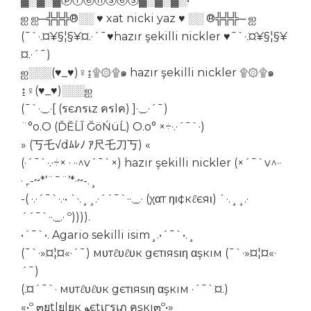
▓░▓░▓ⓟⓡⓔⓝⓢⓔⓢ▓░▓░▓░•
ஐ ஐ─╬╬╬®░░ ♥ xat nicki yaz ♥ ░░ ®╬╬╬─ ஐ
(¯`·.¤¥§¦§¥¤.·´¯♥hazır şekilli nickler ♥¯`·.¤¥§¦§¥
¤.·´¯)
ஐ░░░(♥_♥)♀↨۩۞۩๑ hazır şekilli nickler ۩۞۩๑
↨♀(♥_♥)░░░ஐ
(¯`·._.·[ (รєภรเz ครlค) ]·._.·´¯)
¨°o.O (ĎĔĹĨ ĞöŃüĹ) O.o° ×÷·.·´¯`·)
» (丂乇√dﾑﾚﾉ ｱ尺乇刀丂) «
(·´¯`·.·÷× · ··^v´¯`×) hazır şekilli nickler (×´¯`v^··
· ,.-~*’¨¯¨’*·~-.¸
-( ·.·´¯`·.·• `·.¸¸.·´´¯`··._.· (χαт ηι¢кℓєяι) `·.¸¸.·
´´¯`··._.· º)))).
•´¯`•. Agario sekilli isim¸.•´¯`•.¸
(¯`·»¤¦¤«·´¯) мυтℓυℓυк gєтιяѕιη αşкıм (¯`·»¤¦¤«·
´¯)
(.¤´¯`· мυтℓυℓυк gєтιяѕιη αşкıм ·´¯`¤.)
«•º ๓ยtlยlยк ﻮєtเгรเภ คşкı๓º•»