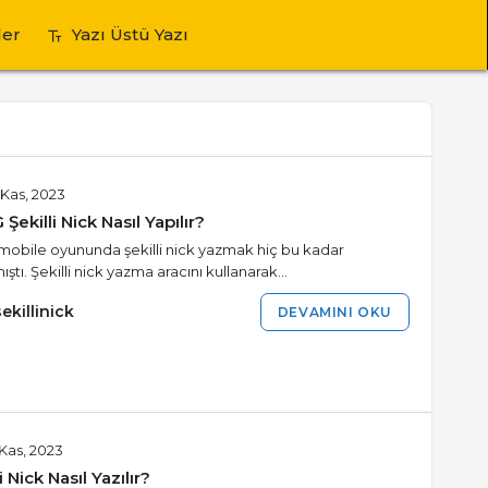
ler
Yazı Üstü Yazı
Kas, 2023
Şekilli Nick Nasıl Yapılır?
obile oyununda şekilli nick yazmak hiç bu kadar
ştı. Şekilli nick yazma aracını kullanarak…
sekillinick
DEVAMINI OKU
Kas, 2023
i Nick Nasıl Yazılır?